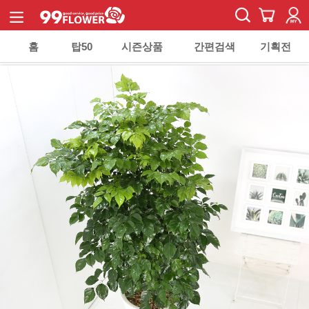
홈
탑50
시즌상품
간편검색
기획전