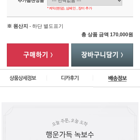
추가옵션상품
* 케익(랜덤), 샴페인 , 장미 추가
※ 원산지
- 하단 별도표기
총 상품 금액
170,000
원