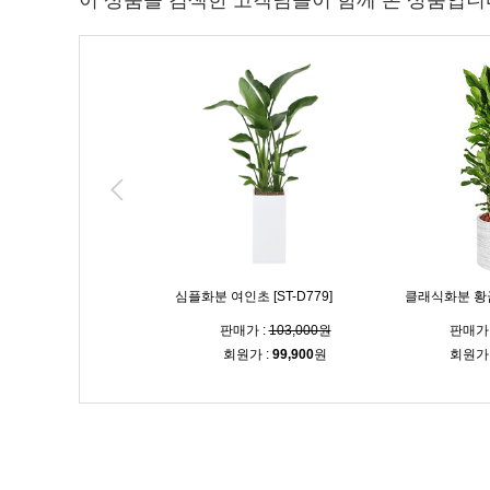
이 상품을 검색한 고객님들이 함께 본 상품입니
녹보수 [ST-D773]
심플화분 여인초 [ST-D779]
클래식화분 황금죽
매가 :
160,000원
판매가 :
103,000원
판매가 
원가 :
155,200
원
회원가 :
99,900
원
회원가 