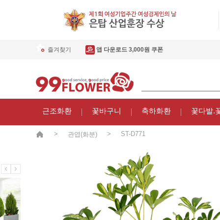
즐겨찾기
앱 다운로드 3,000원 쿠폰
근조화환
꽃바구니
축하화환
꽃다발.
>
>
ST-D771
관엽(화분)