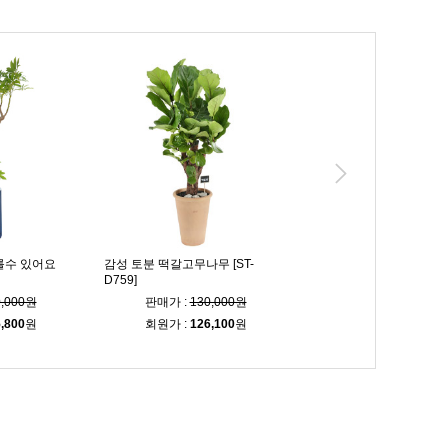
를수 있어요
감성 토분 떡갈고무나무 [ST-
인테리어 황금죽 [ST-D80
D759]
0,000원
판매가 :
130,000원
판매가 :
100,00
,800
원
회원가 :
126,100
원
회원가 :
97,000