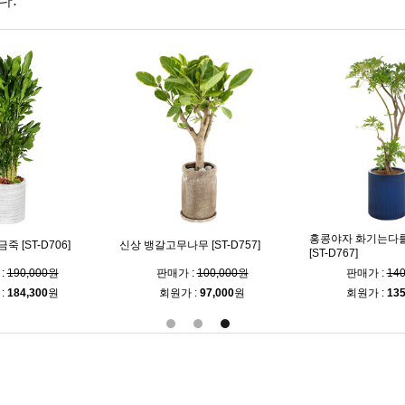
다.
홍콩야자 화기는다
 [ST-D706]
신상 뱅갈고무나무 [ST-D757]
[ST-D767]
:
190,000원
판매가 :
100,000원
판매가 :
14
:
184,300
원
회원가 :
97,000
원
회원가 :
135