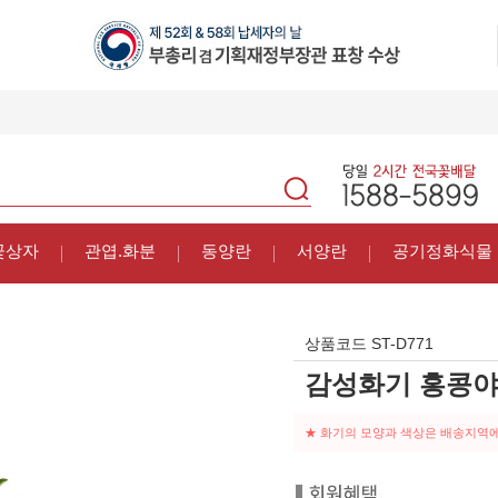
꽃상자
관엽.화분
동양란
서양란
공기정화식물
상품코드
ST-D771
감성화기 홍콩
★ 화기의 모양과 색상은 배송지역에