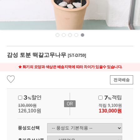
감성 토분 떡갈고무나무
[ST-D759]
★ 화기의 모양과 색상은 배송지역에 따라 차이가 있을수 있습니다.
전국배송
130,000
원
적립
9,100
원
126,100
원
130,000
원
풍성도선택