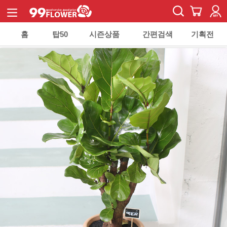
홈
탑50
시즌상품
간편검색
기획전