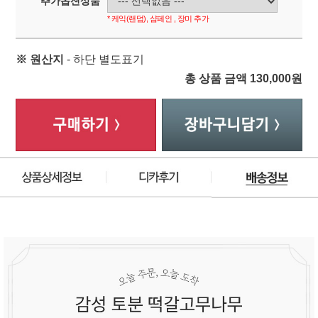
추가옵션상품
* 케익(랜덤), 샴페인 , 장미 추가
※ 원산지
- 하단 별도표기
총 상품 금액
130,000
원