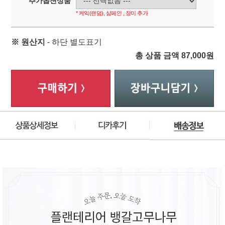
추가옵션상품
* 케익(랜덤), 샴페인 , 장미 추가
※ 원산지
- 하단 별도표기
총 상품 금액
87,000
원