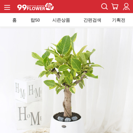
홈
탑50
시즌상품
간편검색
기획전