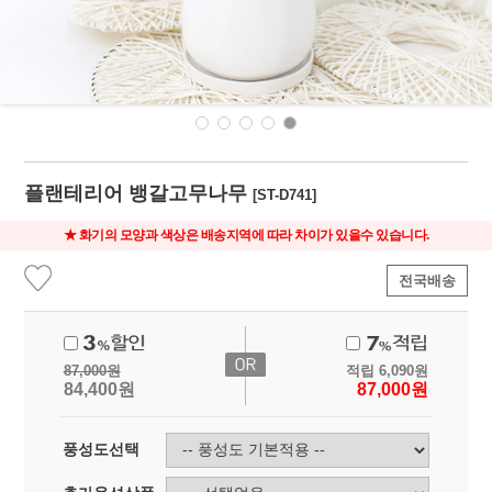
플랜테리어 뱅갈고무나무
[ST-D741]
★ 화기의 모양과 색상은 배송지역에 따라 차이가 있을수 있습니다.
전국배송
87,000
원
적립
6,090
원
84,400
원
87,000
원
풍성도선택