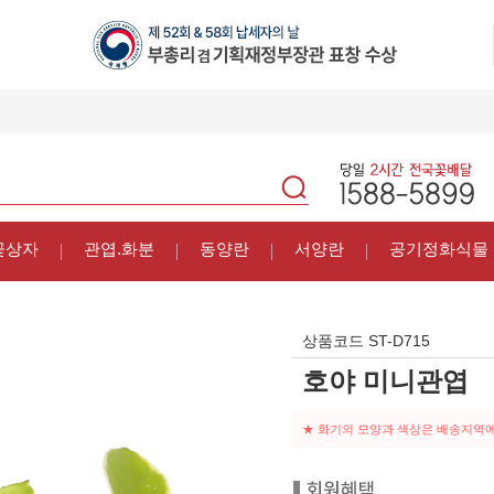
꽃상자
관엽.화분
동양란
서양란
공기정화식물
상품코드
ST-D715
호야 미니관엽
★ 화기의 모양과 색상은 배송지역에