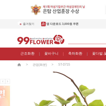
즐겨찾기
앱 다운로드 3,000원 쿠폰
근조화환
꽃바구니
축하화환
꽃다발.
>
>
ST-D715
관엽(화분)