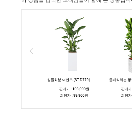
이 상품을 검색한 고객님들이 함께 본 상품입니
녹보수 [ST-D773]
심플화분 여인초 [ST-D779]
클래식화분 황금죽
매가 :
160,000원
판매가 :
103,000원
판매가 
원가 :
155,200
원
회원가 :
99,900
원
회원가 