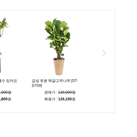
를수 있어요
감성 토분 떡갈고무나무 [ST-
인테리어 황금죽 [ST-D80
D759]
0,000원
판매가 :
130,000원
판매가 :
100,00
,800
원
회원가 :
126,100
원
회원가 :
97,000