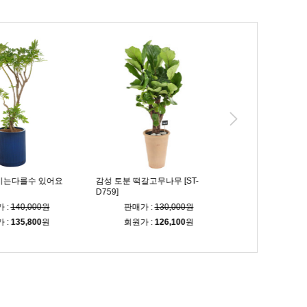
를수 있어요
감성 토분 떡갈고무나무 [ST-
인테리어 황금죽 [ST-D80
D759]
0,000원
판매가 :
130,000원
판매가 :
100,00
,800
원
회원가 :
126,100
원
회원가 :
97,000