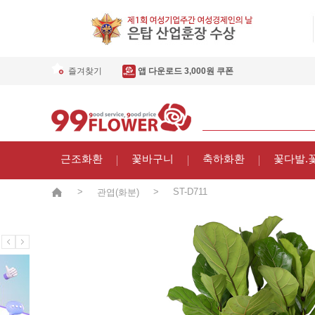
즐겨찾기
앱 다운로드 3,000원 쿠폰
근조화환
꽃바구니
축하화환
꽃다발.
>
>
ST-D711
관엽(화분)