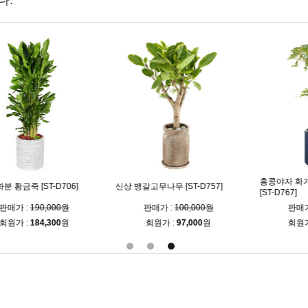
다.
홍콩야자 화기는다
 [ST-D706]
신상 뱅갈고무나무 [ST-D757]
[ST-D767]
:
190,000원
판매가 :
100,000원
판매가 :
14
:
184,300
원
회원가 :
97,000
원
회원가 :
135