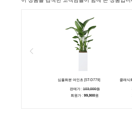
이 상품을 검색한 고객님들이 함께 본 상품입니
녹보수 [ST-D773]
심플화분 여인초 [ST-D779]
클래식화분 황금죽
매가 :
160,000원
판매가 :
103,000원
판매가 
원가 :
155,200
원
회원가 :
99,900
원
회원가 