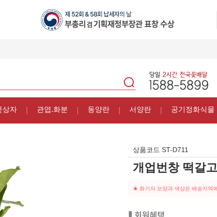
꽃상자
관엽.화분
동양란
서양란
공기정화식물
상품코드
ST-D711
개업번창 떡갈
★ 화기의 모양과 색상은 배송지역에