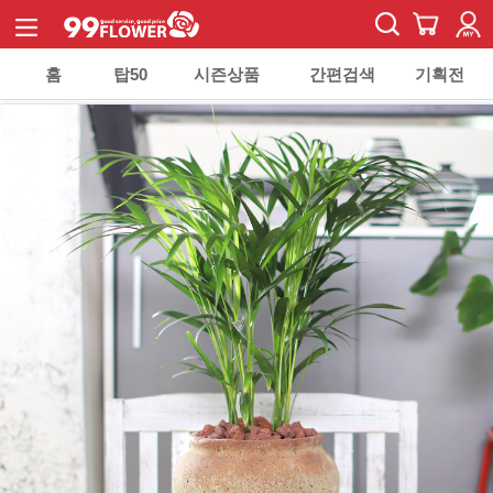
홈
탑50
시즌상품
간편검색
기획전