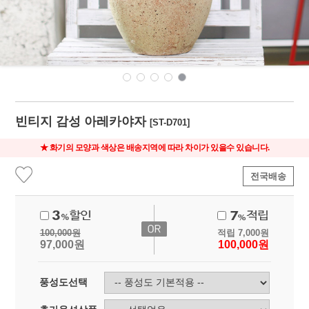
빈티지 감성 아레카야자
[ST-D701]
★ 화기의 모양과 색상은 배송지역에 따라 차이가 있을수 있습니다.
전국배송
100,000
원
적립
7,000
원
97,000
원
100,000
원
풍성도선택