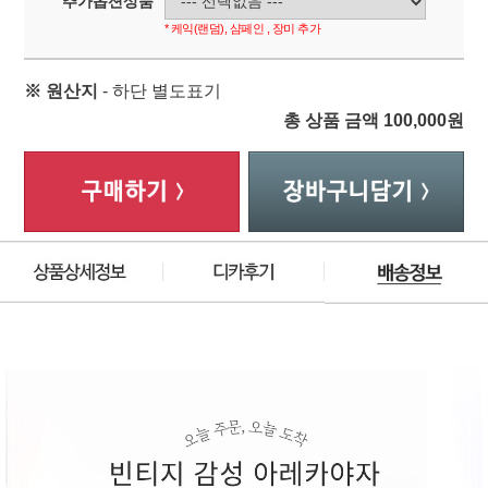
추가옵션상품
* 케익(랜덤), 샴페인 , 장미 추가
※ 원산지
- 하단 별도표기
총 상품 금액
100,000
원