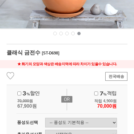
클래식 금전수
[ST-D698]
★ 화기의 모양과 색상은 배송지역에 따라 차이가 있을수 있습니다.
전국배송
70,000
원
적립
4,900
원
67,900
원
70,000
원
풍성도선택