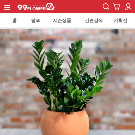
홈
탑50
시즌상품
간편검색
기획전