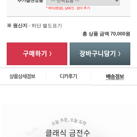
추가옵션상품
* 케익(랜덤), 샴페인 , 장미 추가
※ 원산지
- 하단 별도표기
총 상품 금액
70,000
원