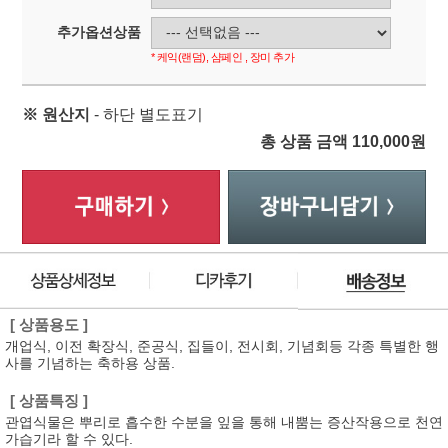
추가옵션상품
* 케익(랜덤), 샴페인 , 장미 추가
※ 원산지
- 하단 별도표기
총 상품 금액
110,000
원
[ 상품용도 ]
개업식, 이전 확장식, 준공식, 집들이, 전시회, 기념회등 각종 특별한 행
사를 기념하는 축하용 상품.
[ 상품특징 ]
관엽식물은 뿌리로 흡수한 수분을 잎을 통해 내뿜는 증산작용으로 천연
가습기라 할 수 있다.