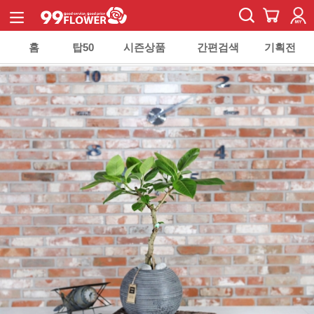
홈
탑50
시즌상품
간편검색
기획전