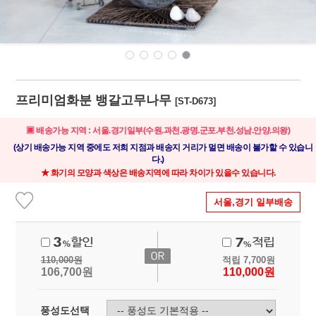
프리미엄화분 뱅갈고무나무
[ST-D673]
▣ 배송가능 지역 : 서울.경기일부(수원.과천.광명.군포.부천.성남.안양.의왕)
(상기 배송가능 지역 중에도 저희 지점과 배송지 거리가 멀면 배송이 불가할 수 있습니
다.)
★ 화기의 모양과 색상은 배송지역에 따라 차이가 있을수 있습니다.
서울,경기 일부배송
110,000
원
적립
7,700
원
106,700
원
110,000
원
풍성도선택