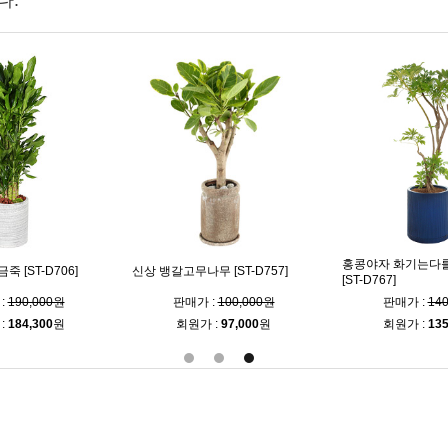
다.
홍콩야자 화기는다
 [ST-D706]
신상 뱅갈고무나무 [ST-D757]
[ST-D767]
:
190,000원
판매가 :
100,000원
판매가 :
14
:
184,300
원
회원가 :
97,000
원
회원가 :
135