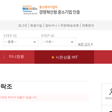
|
|
|
|
로그인
회원가입
장바구니
주문/배송조회
제휴문의
STEP 01
STEP 02
미니정원
★
시즌상품 HIT
극락조
 따라 차이가 있을수 있습니다.