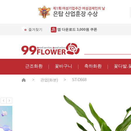
즐겨찾기
앱 다운로드 3,000원 쿠폰
근조화환
꽃바구니
축하화환
꽃다발.
>
>
ST-D668
관엽(화분)