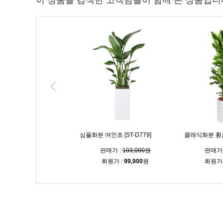
이 상품을 검색한 고객님들이 함께 본 상품입니
녹보수 [ST-D773]
심플화분 여인초 [ST-D779]
클래식화분 황금죽
매가 :
160,000원
판매가 :
103,000원
판매가 
원가 :
155,200
원
회원가 :
99,900
원
회원가 