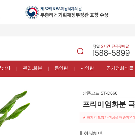
꽃상자
관엽.화분
동양란
서양란
공기정화식물
상품코드
ST-D668
프리미엄화분 
★ 화기의 모양과 색상은 배송지역에