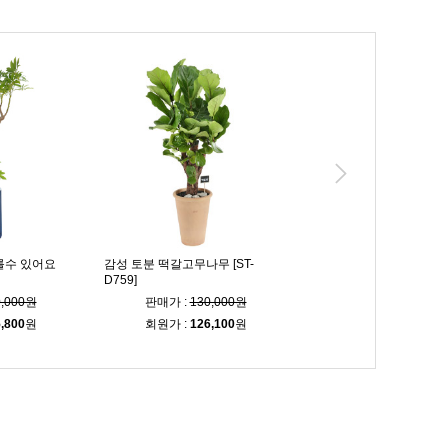
를수 있어요
감성 토분 떡갈고무나무 [ST-
인테리어 황금죽 [ST-D80
D759]
0,000원
판매가 :
130,000원
판매가 :
100,00
,800
원
회원가 :
126,100
원
회원가 :
97,000