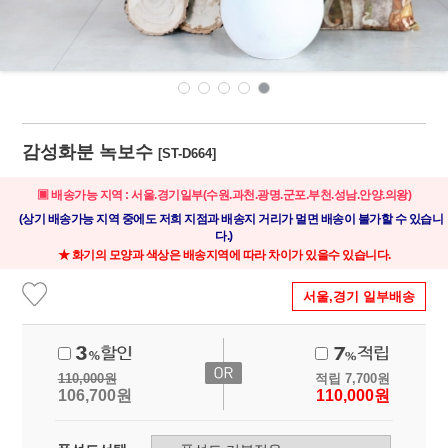
감성화분 녹보수
[ST-D664]
▣ 배송가능 지역 : 서울.경기일부(수원.과천.광명.군포.부천.성남.안양.의왕)
(상기 배송가능 지역 중에도 저희 지점과 배송지 거리가 멀면 배송이 불가할 수 있습니
다.)
★ 화기의 모양과 색상은 배송지역에 따라 차이가 있을수 있습니다.
서울,경기 일부배송
110,000
원
적립
7,700
원
106,700
원
110,000
원