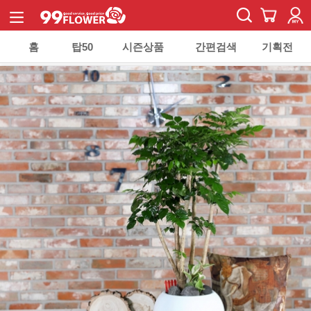
홈
탑50
시즌상품
간편검색
기획전