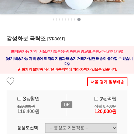
감성화분 극락조
[ST-D661]
▣ 배송가능 지역 : 서울.경기일부(수원.과천.광명.군포.부천.성남.안양.의왕)
(상기 배송가능 지역 중에도 저희 지점과 배송지 거리가 멀면 배송이 불가할 수 있습니
다.)
★ 화기의 모양과 색상은 배송지역에 따라 차이가 있을수 있습니다.
서울,경기 일부배송
120,000
원
적립
8,400
원
116,400
원
120,000
원
풍성도선택