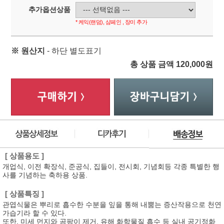
추가옵션상품
* 케익(랜덤), 샴페인 , 장미 추가
※ 원산지
- 하단 별도표기
총 상품 금액
120,000
원
[ 상품용도 ]
개업식, 이전 확장식, 준공식, 집들이, 전시회, 기념회등 각종 특별한 행
사를 기념하는 축하용 상품.
[ 상품특징 ]
관엽식물은 뿌리로 흡수한 수분을 잎을 통해 내뿜는 증산작용으로 천연
가습기라 할 수 있다.
또한, 미세 먼지와 곰팡이 제거, 유해 화학물질 흡수 등 실내 공기정화