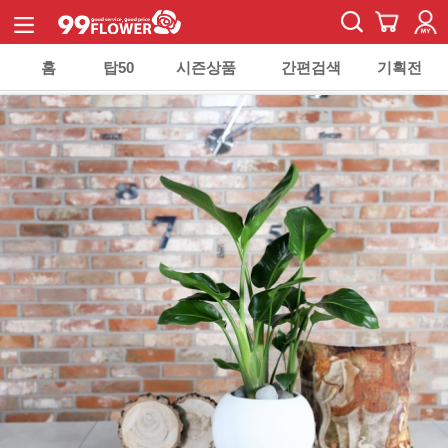
홈
탑50
시즌상품
간편검색
기획전