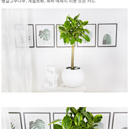
뱅갈고무나무, 계절초화, 축하 메세지 리본 또는 카드.