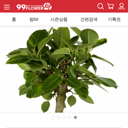
홈
탑50
시즌상품
간편검색
기획전