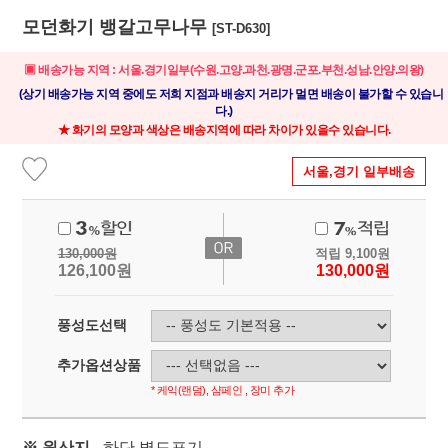
모던화기 뱅갈고무나무
[ST-D630]
▣ 배송가능 지역 : 서울.경기일부(수원.고양.과천.광명.군포.부천.성남.안양.의왕)
(상기 배송가능 지역 중에도 저희 지점과 배송지 거리가 멀면 배송이 불가할 수 있습니
다.)
★ 화기의 모양과 색상은 배송지역에 따라 차이가 있을수 있습니다.
서울,경기 일부배송
130,000
원
적립
9,100
원
126,100
원
130,000
원
풍성도선택
추가옵션상품
* 케익(랜덤), 샴페인 , 장미 추가
※ 원산지
- 하단 별도표기