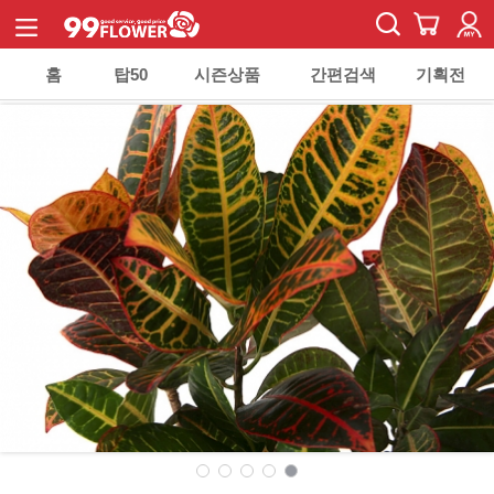
홈
탑50
시즌상품
간편검색
기획전