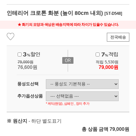
인테리어 크로톤 화분 (높이 80cm 내외)
[ST-D548]
★ 화기의 모양과 색상은 배송지역에 따라 차이가 있을수 있습니다.
전국배송
79,000
원
적립
5,530
원
76,600
원
79,000
원
풍성도선택
추가옵션상품
* 케익(랜덤), 샴페인 , 장미 추가
※ 원산지
- 하단 별도표기
총 상품 금액
79,000
원