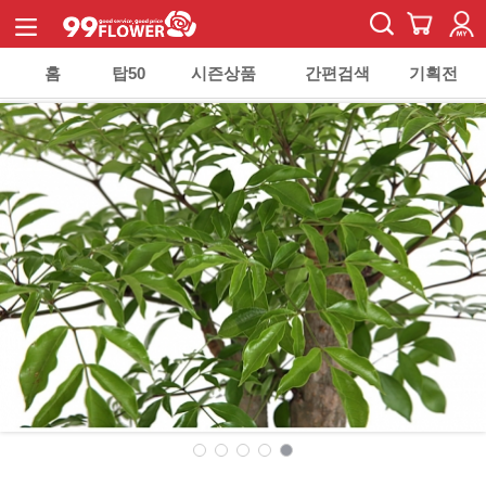
홈
탑50
시즌상품
간편검색
기획전