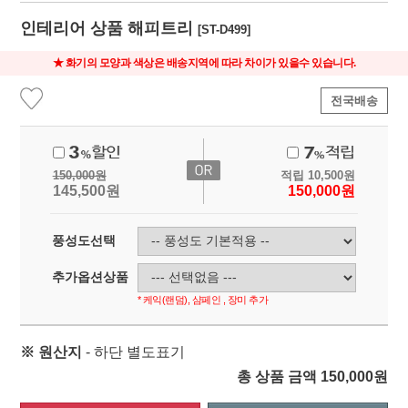
인테리어 상품 해피트리
[ST-D499]
★ 화기의 모양과 색상은 배송지역에 따라 차이가 있을수 있습니다.
전국배송
150,000
원
적립
10,500
원
145,500
원
150,000
원
풍성도선택
추가옵션상품
* 케익(랜덤), 샴페인 , 장미 추가
※ 원산지
- 하단 별도표기
총 상품 금액
150,000
원