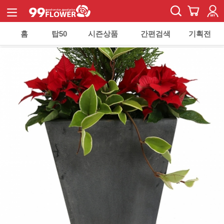
홈
탑50
시즌상품
간편검색
기획전