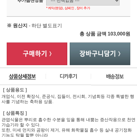
추가옵션상품
* 케익(랜덤), 샴페인 , 장미 추가
※ 원산지
- 하단 별도표기
총 상품 금액
103,000
원
[ 상품용도 ]
개업식, 이전 확장식, 준공식, 집들이, 전시회, 기념회등 각종 특별한 행
사를 기념하는 축하용 상품.
[ 상품특징 ]
관엽식물은 뿌리로 흡수한 수분을 잎을 통해 내뿜는 증산작용으로 천연
가습기라 할 수 있다.
또한, 미세 먼지와 곰팡이 제거, 유해 화학물질 흡수 등 실내 공기정화
기능도 탁월 할뿐 아니라