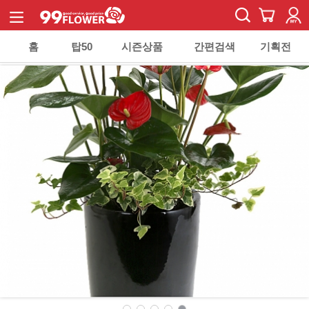
홈
탑50
시즌상품
간편검색
기획전