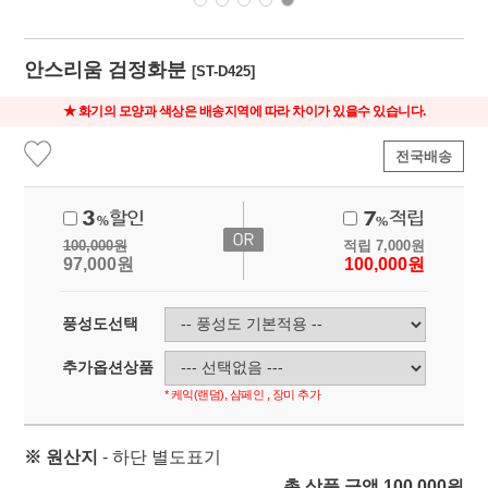
안스리움 검정화분
[ST-D425]
★ 화기의 모양과 색상은 배송지역에 따라 차이가 있을수 있습니다.
전국배송
100,000
원
적립
7,000
원
97,000
원
100,000
원
풍성도선택
추가옵션상품
* 케익(랜덤), 샴페인 , 장미 추가
※ 원산지
- 하단 별도표기
총 상품 금액
100,000
원