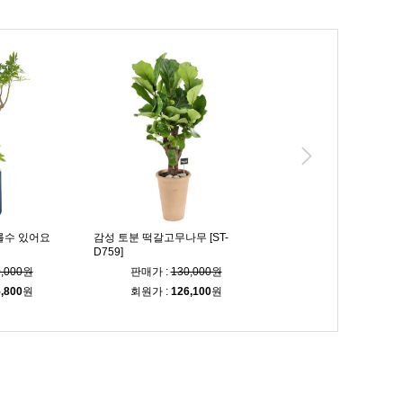
를수 있어요
감성 토분 떡갈고무나무 [ST-
인테리어 황금죽 [ST-D80
D759]
0,000원
판매가 :
130,000원
판매가 :
100,00
,800
원
회원가 :
126,100
원
회원가 :
97,000