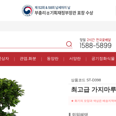
꽃상자
관엽.화분
동양란
서양란
공기정화식물
상품코드
ST-D398
최고급 가지마
★ 화기의 모양과 색상은 배송지역에