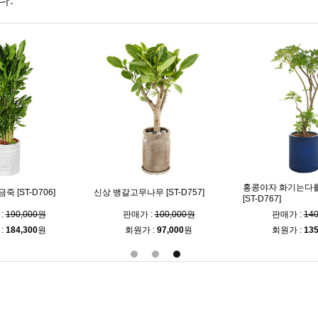
다.
홍콩야자 화기는다
 [ST-D706]
신상 뱅갈고무나무 [ST-D757]
[ST-D767]
:
190,000원
판매가 :
100,000원
판매가 :
14
:
184,300
원
회원가 :
97,000
원
회원가 :
135