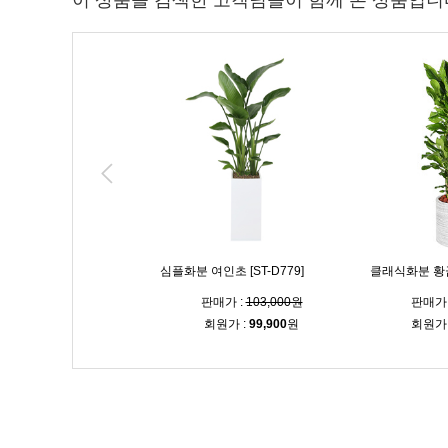
이 상품을 검색한 고객님들이 함께 본 상품입니
녹보수 [ST-D773]
심플화분 여인초 [ST-D779]
클래식화분 황금죽
매가 :
160,000원
판매가 :
103,000원
판매가 
원가 :
155,200
원
회원가 :
99,900
원
회원가 