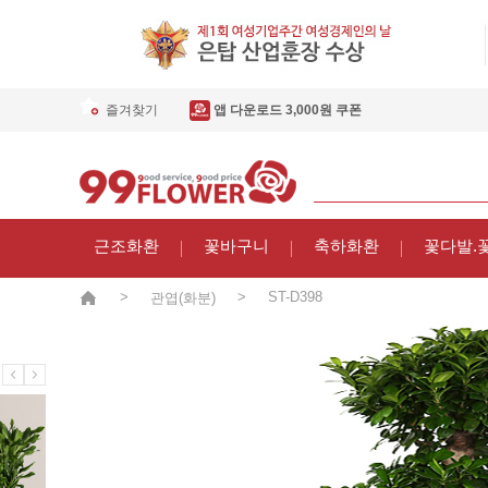
즐겨찾기
앱 다운로드 3,000원 쿠폰
근조화환
꽃바구니
축하화환
꽃다발.
>
>
ST-D398
관엽(화분)