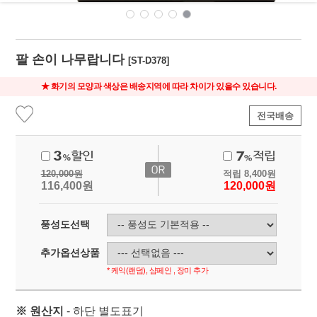
팔 손이 나무랍니다
[ST-D378]
★ 화기의 모양과 색상은 배송지역에 따라 차이가 있을수 있습니다.
전국배송
120,000
원
적립
8,400
원
116,400
원
120,000
원
풍성도선택
추가옵션상품
* 케익(랜덤), 샴페인 , 장미 추가
※ 원산지
- 하단 별도표기