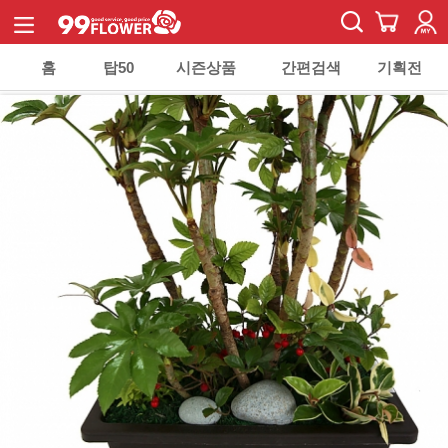
홈
탑50
시즌상품
간편검색
기획전