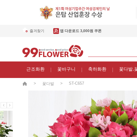
즐겨찾기
앱 다운로드 3,000원 쿠폰
근조화환
꽃바구니
축하화환
꽃다발.
>
>
ST-C657
꽃다발