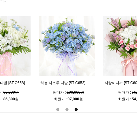
다.
발 [ST-C658]
하늘 시스루 다발 [ST-C653]
사랑이니까 [ST-C60
 :
89,000원
판매가 :
100,000원
판매가 :
56
 :
86,300
원
회원가 :
97,000
원
회원가 :
54