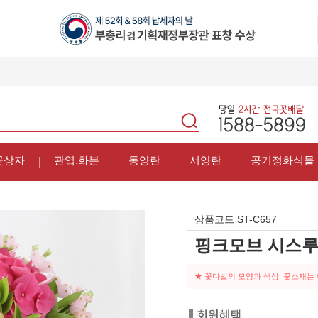
꽃상자
관엽.화분
동양란
서양란
공기정화식물
상품코드
ST-C657
핑크모브 시스루
★ 꽃다발의 모양과 색상, 꽃소재는