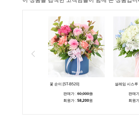
이 상품을 검색한 고객님들이 함께 본 상품입니
 [ST-B519]
꽃 순이 [ST-B520]
설레임 시스루 다
판매가 :
64,000원
판매가 :
60,000원
판매가
회원가 :
62,100
원
회원가 :
58,200
원
회원가