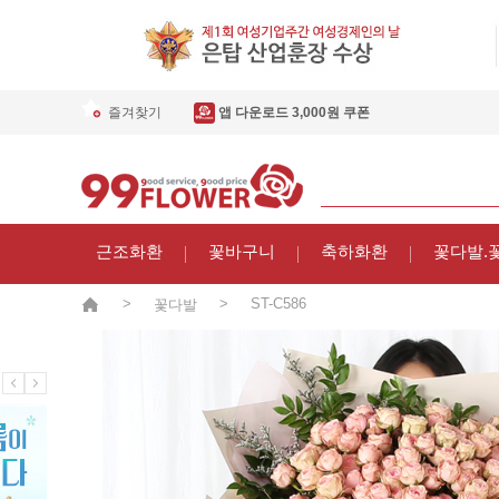
즐겨찾기
앱 다운로드 3,000원 쿠폰
근조화환
꽃바구니
축하화환
꽃다발.
>
>
ST-C586
꽃다발