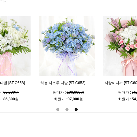
다.
발 [ST-C658]
하늘 시스루 다발 [ST-C653]
사랑이니까 [ST-C60
 :
89,000원
판매가 :
100,000원
판매가 :
56
 :
86,300
원
회원가 :
97,000
원
회원가 :
54