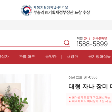
꽃상자
관엽.화분
동양란
서양란
공기정화식물
상품코드
ST-C586
대형 자나 장미
★ 꽃다발의 모양과 색상,꽃소재는 
★ 지역에 따라 미니장미 소진 시 일