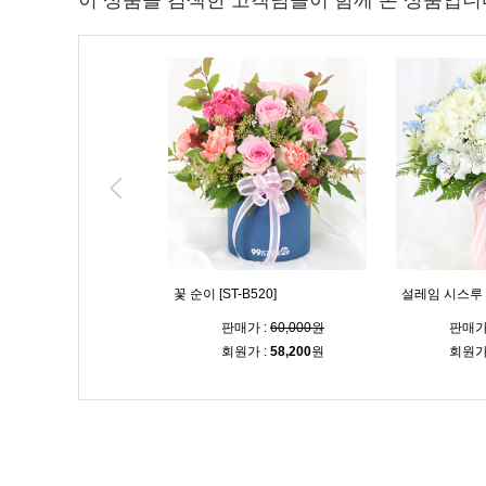
이 상품을 검색한 고객님들이 함께 본 상품입니
 [ST-B519]
꽃 순이 [ST-B520]
설레임 시스루 다
판매가 :
64,000원
판매가 :
60,000원
판매가
회원가 :
62,100
원
회원가 :
58,200
원
회원가