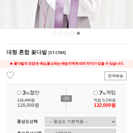
대형 혼합 꽃다발
[ST-C584]
★ 꽃다발의 모양과 색상,꽃소재는 배송지역에 따라 차이가 있을 수 있습니다.
전국배송
132,000
원
적립
9,240
원
128,000
원
132,000
원
풍성도선택