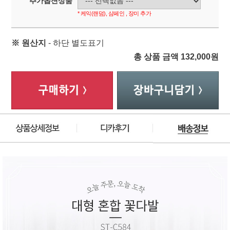
추가옵션상품
* 케익(랜덤), 샴페인 , 장미 추가
※ 원산지
- 하단 별도표기
총 상품 금액
132,000
원