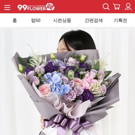
홈
탑50
시즌상품
간편검색
기획전