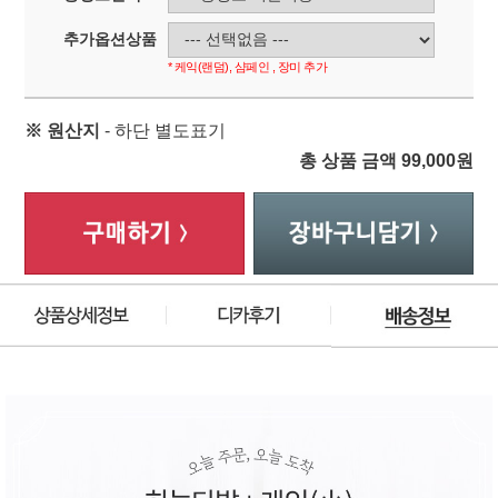
추가옵션상품
* 케익(랜덤), 샴페인 , 장미 추가
※ 원산지
- 하단 별도표기
총 상품 금액
99,000
원