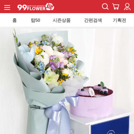
홈
탑50
시즌상품
간편검색
기획전