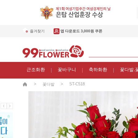
즐겨찾기
앱 다운로드 3,000원 쿠폰
근조화환
꽃바구니
축하화환
꽃다발.
>
>
ST-C518
꽃다발