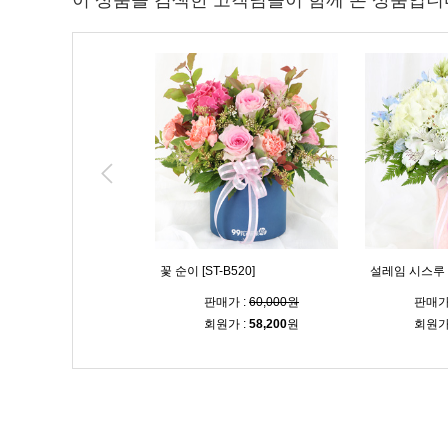
이 상품을 검색한 고객님들이 함께 본 상품입니
 [ST-B519]
꽃 순이 [ST-B520]
설레임 시스루 다
판매가 :
64,000원
판매가 :
60,000원
판매가
회원가 :
62,100
원
회원가 :
58,200
원
회원가