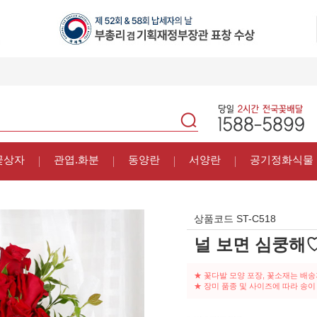
꽃상자
관엽.화분
동양란
서양란
공기정화식물
상품코드
ST-C518
널 보면 심쿵해
★ 꽃다발 모양 포장, 꽃소재는 배
★ 장미 품종 및 사이즈에 따라 송