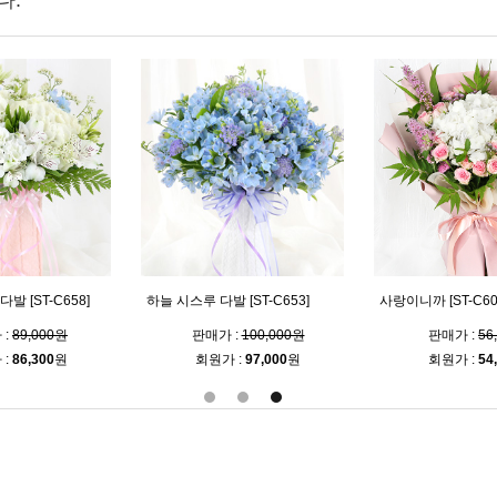
다.
발 [ST-C658]
하늘 시스루 다발 [ST-C653]
사랑이니까 [ST-C60
 :
89,000원
판매가 :
100,000원
판매가 :
56
 :
86,300
원
회원가 :
97,000
원
회원가 :
54