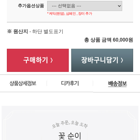
추가옵션상품
* 케익(랜덤), 샴페인 , 장미 추가
※ 원산지
- 하단 별도표기
총 상품 금액
60,000
원