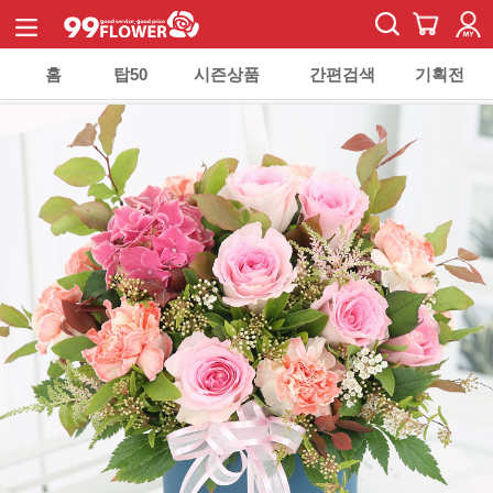
홈
탑50
시즌상품
간편검색
기획전