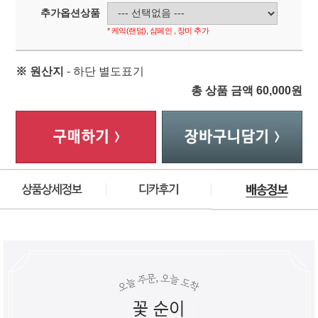
추가옵션상품
* 케익(랜덤), 샴페인 , 장미 추가
※ 원산지
- 하단 별도표기
총 상품 금액
60,000
원