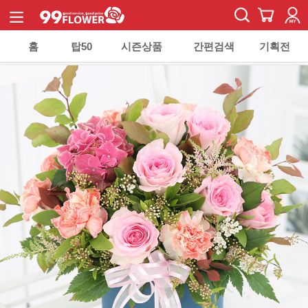
홈
탑50
시즌상품
간편검색
기획전