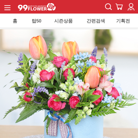
홈
탑50
시즌상품
간편검색
기획전