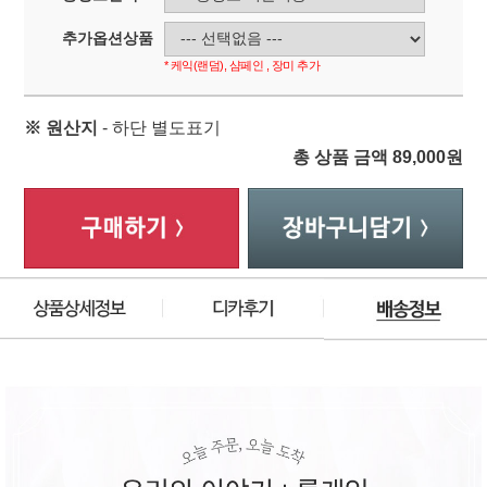
추가옵션상품
* 케익(랜덤), 샴페인 , 장미 추가
※ 원산지
- 하단 별도표기
총 상품 금액
89,000
원