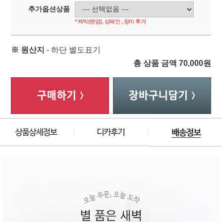
추가옵션상품
* 케익(랜덤), 샴페인 , 장미 추가
※ 원산지
- 하단 별도표기
총 상품 금액
70,000
원