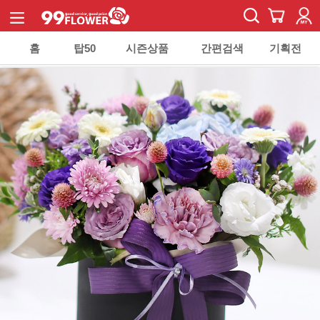
홈
탑50
시즌상품
간편검색
기획전