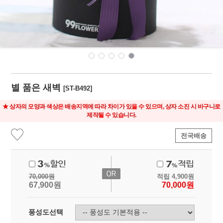
별 품은 새벽
[ST-B492]
★ 상자의 모양과 색상은 배송지역에 따라 차이가 있을 수 있으며, 상자 소진 시 바구니로
제작될 수 있습니다.
전국배송
70,000
원
적립
4,900
원
67,900
원
70,000
원
풍성도선택