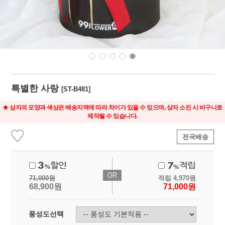
특별한 사랑
[ST-B481]
★ 상자의 모양과 색상은 배송지역에 따라 차이가 있을 수 있으며, 상자 소진 시 바구니로
제작될 수 있습니다.
전국배송
71,000
원
적립
4,970
원
68,900
원
71,000
원
풍성도선택