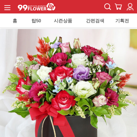
홈
탑50
시즌상품
간편검색
기획전