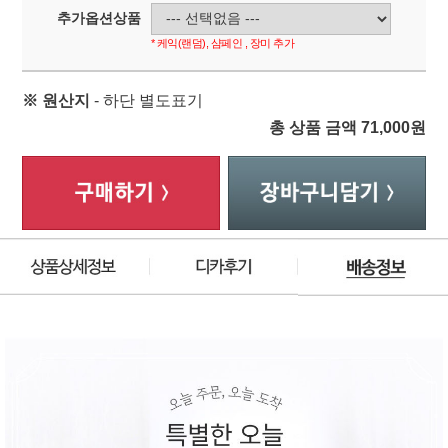
추가옵션상품
* 케익(랜덤), 샴페인 , 장미 추가
※ 원산지
- 하단 별도표기
총 상품 금액
71,000
원