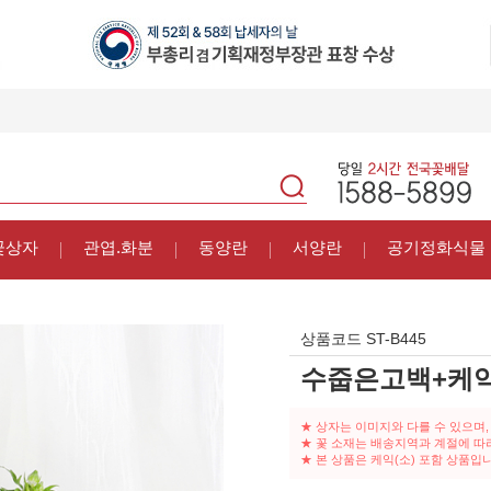
꽃상자
관엽.화분
동양란
서양란
공기정화식물
상품코드
ST-B445
수줍은고백+케
★ 상자는 이미지와 다를 수 있으며,
★ 꽃 소재는 배송지역과 계절에 따
★ 본 상품은 케익(소) 포함 상품입