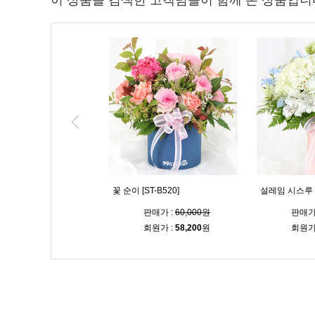
이 상품을 검색한 고객님들이 함께 본 상품입니
 [ST-B519]
꽃 순이 [ST-B520]
설레임 시스루 다
판매가 :
64,000원
판매가 :
60,000원
판매가
회원가 :
62,100
원
회원가 :
58,200
원
회원가