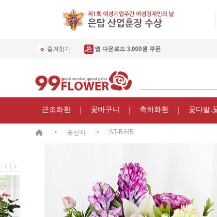
즐겨찾기
앱 다운로드 3,000원 쿠폰
근조화환
꽃바구니
축하화환
꽃다발.
>
>
ST-B445
꽃상자