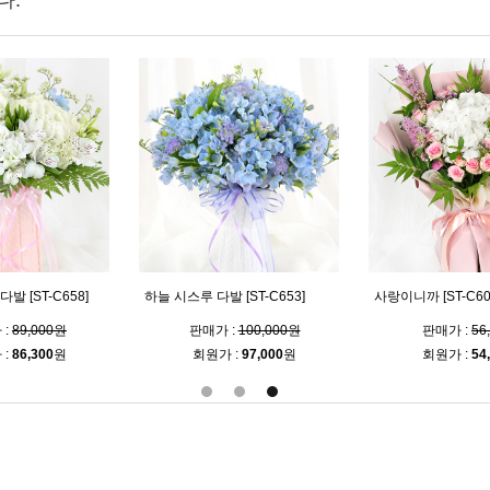
다.
발 [ST-C658]
하늘 시스루 다발 [ST-C653]
사랑이니까 [ST-C60
 :
89,000원
판매가 :
100,000원
판매가 :
56
 :
86,300
원
회원가 :
97,000
원
회원가 :
54