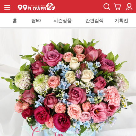
홈
탑50
시즌상품
간편검색
기획전