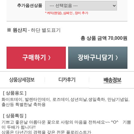
추가옵션상품
* 케익(랜덤), 샴페인 , 장미 추가
※ 원산지
- 하단 별도표기
총 상품 금액
70,000
원
[ 상품용도 ]
화이트데이, 발렌타인데이, 로즈데이,성년의날,생일축하, 만남기념일,
출산등 특별한날 축하용
[ 상품특징 ]
기쁘고 좋은날 아름다운 꽃으로 사랑의 마음을 전하세요~~ ^O^ 기쁨
이 두배가 됩니다!!
상품은 다년간의 경력을 갖은 전문 플로리스트가