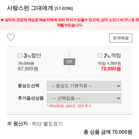
사랑스런 그대에게
[ST-B396]
★ 상자의 모양과 색상은 배송지역에 따라 차이가 있을수 있으며, 상자 소진시 바구니로 제
작될수있습니다.
전국배송
70,000
원
적립
4,900
원
67,900
원
70,000
원
풍성도선택
추가옵션상품
* 케익(랜덤), 샴페인 , 장미 추가
※ 원산지
- 하단 별도표기