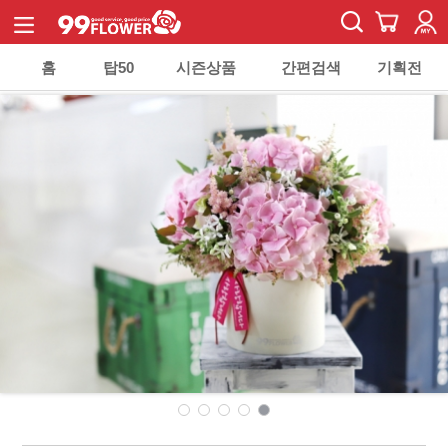
홈
탑50
시즌상품
간편검색
기획전