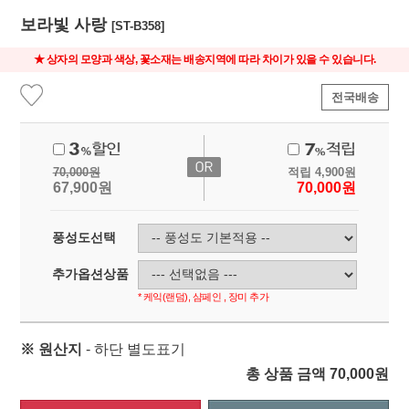
보라빛 사랑
[ST-B358]
★ 상자의 모양과 색상, 꽃소재는 배송지역에 따라 차이가 있을 수 있습니다.
전국배송
70,000
원
적립
4,900
원
67,900
원
70,000
원
풍성도선택
추가옵션상품
* 케익(랜덤), 샴페인 , 장미 추가
※ 원산지
- 하단 별도표기
총 상품 금액
70,000
원