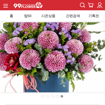
홈
탑50
시즌상품
간편검색
기획전