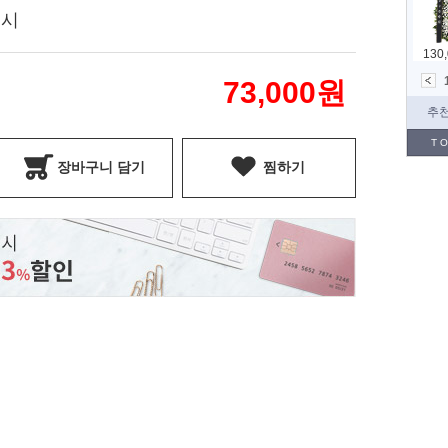
표시
73,000
원
장바구니 담기
찜하기