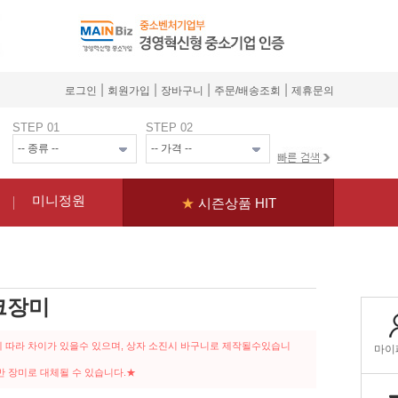
|
|
|
|
로그인
회원가입
장바구니
주문/배송조회
제휴문의
STEP 01
STEP 02
미니정원
★
시즌상품 HIT
크장미
 따라 차이가 있을수 있으며, 상자 소진시 바구니로 제작될수있습니
반 장미로 대체될 수 있습니다.★