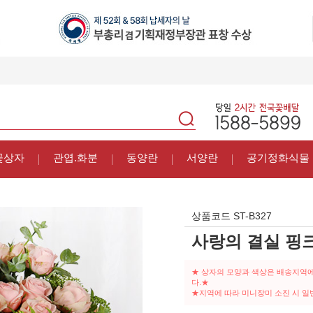
꽃상자
관엽.화분
동양란
서양란
공기정화식물
상품코드
ST-B327
사랑의 결실 핑
★ 상자의 모양과 색상은 배송지역에
다.★
★지역에 따라 미니장미 소진 시 일