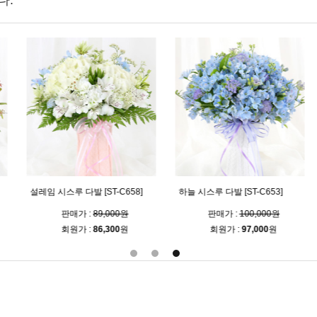
다.
발 [ST-C658]
하늘 시스루 다발 [ST-C653]
사랑이니까 [ST-C60
 :
89,000원
판매가 :
100,000원
판매가 :
56
 :
86,300
원
회원가 :
97,000
원
회원가 :
54