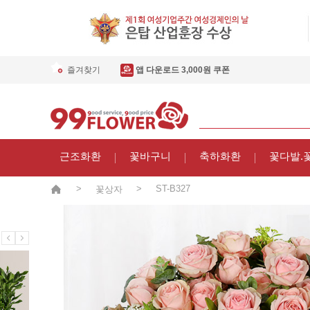
즐겨찾기
앱 다운로드 3,000원 쿠폰
근조화환
꽃바구니
축하화환
꽃다발.
>
>
ST-B327
꽃상자