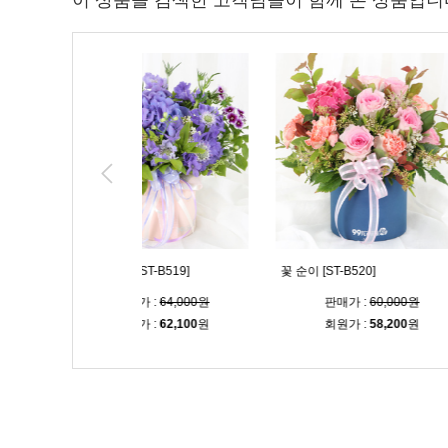
이 상품을 검색한 고객님들이 함께 본 상품입니
 [ST-B519]
꽃 순이 [ST-B520]
설레임 시스루 다
판매가 :
64,000원
판매가 :
60,000원
판매가
회원가 :
62,100
원
회원가 :
58,200
원
회원가