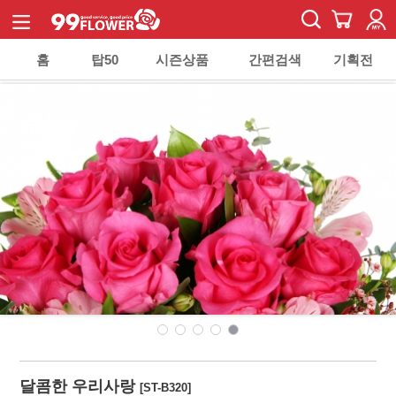
홈
탑50
시즌상품
간편검색
기획전
달콤한 우리사랑
[ST-B320]