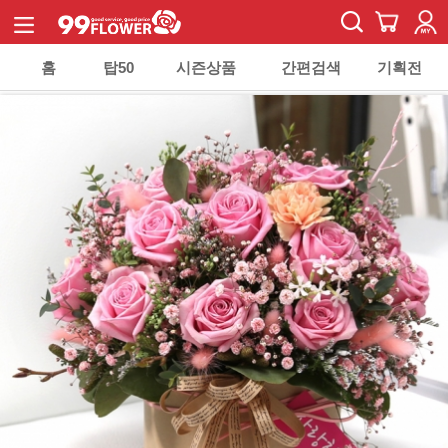
홈
탑50
시즌상품
간편검색
기획전