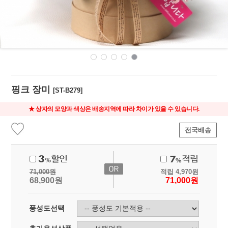
핑크 장미
[ST-B279]
★ 상자의 모양과 색상은 배송지역에 따라 차이가 있을 수 있습니다.
전국배송
71,000
원
적립
4,970
원
68,900
원
71,000
원
풍성도선택