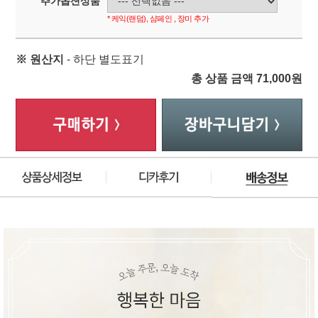
추가옵션상품
* 케익(랜덤), 샴페인 , 장미 추가
※ 원산지
- 하단 별도표기
총 상품 금액
71,000
원