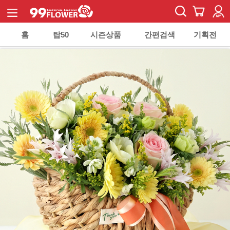
홈
탑50
시즌상품
간편검색
기획전