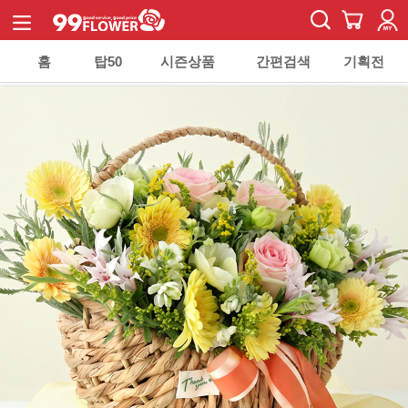
홈
탑50
시즌상품
간편검색
기획전