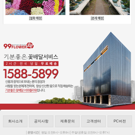
회사소개
공지사항
제휴문의
고객센터
PC버전
│운영시간│
평일:오전8시~오후8시│주말/공휴일:오전8시~오후7시