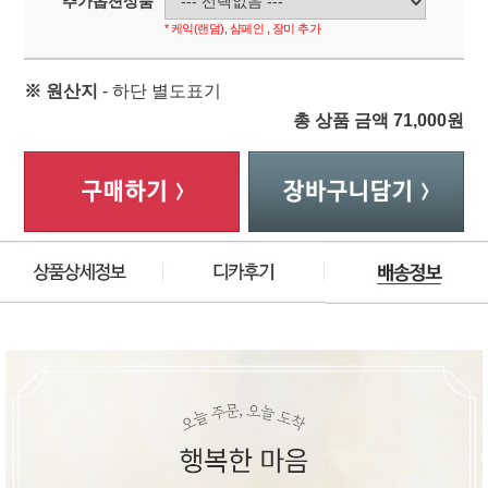
추가옵션상품
* 케익(랜덤), 샴페인 , 장미 추가
※ 원산지
- 하단 별도표기
총 상품 금액
71,000
원