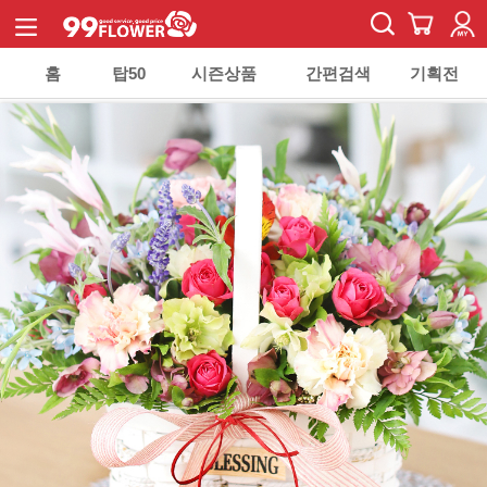
홈
탑50
시즌상품
간편검색
기획전