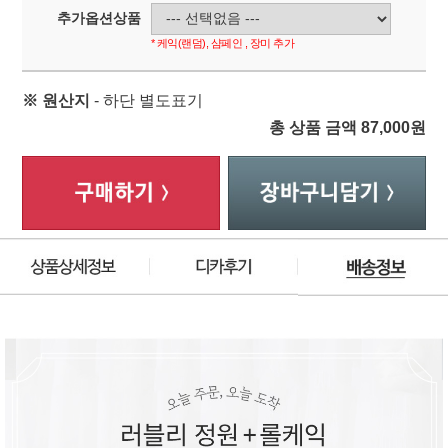
추가옵션상품
* 케익(랜덤), 샴페인 , 장미 추가
※ 원산지
- 하단 별도표기
총 상품 금액
87,000
원