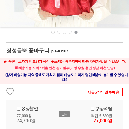
정성듬뿍 꽃바구니
[ST-A1903]
★ 바구니,보자기의 모양과 색상, 꽃소재는 배송지역에 따라 차이가 있을 수 있습니다.
▣ 배송가능 지역 : 서울.인천.경기일부(고양.수원.용인.성남.과천.안양)
(상기 배송가능 지역 중에도 저희 지점과 배송지 거리가 멀면 배송이 불가할 수 있습니
다.)
서울,경기 일부배송
77,000
원
적립
5,390
원
74,700
원
77,000
원