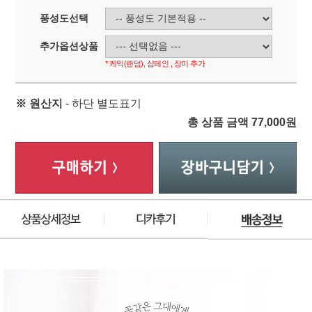
풍성도선택
추가옵션상품
* 케익(랜덤), 샴페인 , 장미 추가
※ 원산지
- 하단 별도표기
총 상품 금액
77,000
원