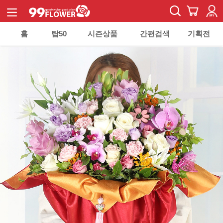
홈
탑50
시즌상품
간편검색
기획전