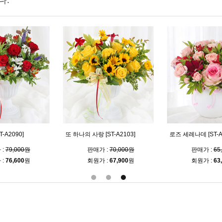
다.
-A2090]
또 하나의 사랑 [ST-A2103]
로즈 세레나데 [ST-A
 :
79,000원
판매가 :
70,000원
판매가 :
65
 :
76,600
원
회원가 :
67,900
원
회원가 :
63