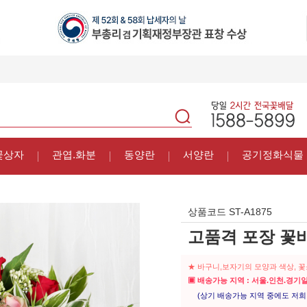
꽃상자
관엽.화분
동양란
서양란
공기정화식물
상품코드
ST-A1875
고품격 포장 꽃
★ 바구니,보자기의 모양과 색상, 
▣ 배송가능 지역 : 서울.인천.경기
(상기 배송가능 지역 중에도 저희 