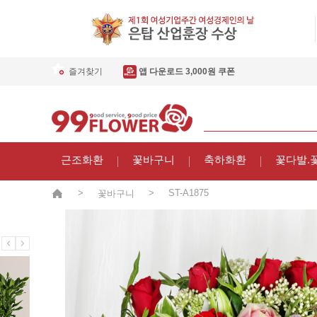
즐겨찾기
앱 다운로드 3,000원 쿠폰
근조화환
꽃바구니
축하화환
꽃다발.
>
>
ST-A1875
꽃바구니