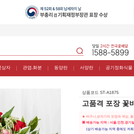
꽃상자
관엽.화분
동양란
서양란
공기정화식물
상품코드
ST-A1875
고품격 포장 꽃
★ 바구니,보자기의 모양과 색상, 
▣ 배송가능 지역 : 서울.인천.경기
(상기 배송가능 지역 중에도 저희 