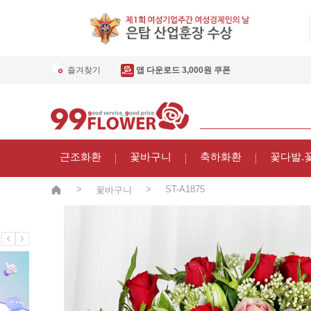
즐겨찾기
앱 다운로드 3,000원 쿠폰
근조화환
꽃바구니
축하화환
꽃다발.
>
>
ST-A1875
꽃바구니