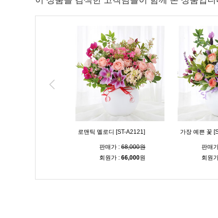
이 상품을 검색한 고객님들이 함께 본 상품입니
후 [ST-A2101]
내게 온 여름 [ST-A2119]
라비앙 로즈 [ST
판매가 :
70,000원
판매가 :
69,000원
판매가
회원가 :
67,900
원
회원가 :
66,900
원
회원가