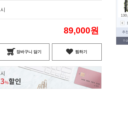
표시
89,000
원
장바구니 담기
찜하기