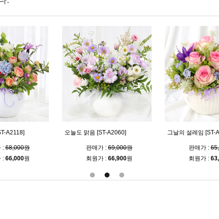
다.
-A2090]
또 하나의 사랑 [ST-A2103]
로즈 세레나데 [ST-A
 :
79,000원
판매가 :
70,000원
판매가 :
65
 :
76,600
원
회원가 :
67,900
원
회원가 :
63