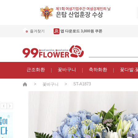
즐겨찾기
앱 다운로드 3,000원 쿠폰
근조화환
꽃바구니
축하화환
꽃다발.
>
>
ST-A1873
꽃바구니