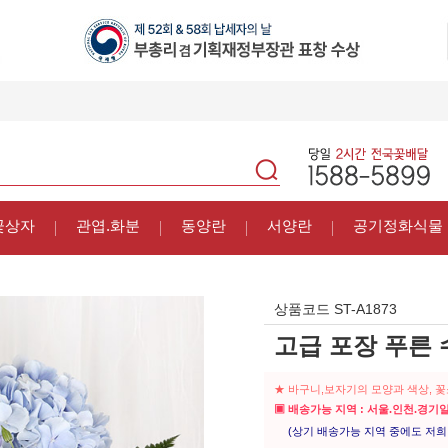
꽃상자
관엽.화분
동양란
서양란
공기정화식물
상품코드
ST-A1873
고급 포장 푸른
★ 바구니,보자기의 모양과 색상, 
▣ 배송가능 지역 : 서울.인천.경기
(상기 배송가능 지역 중에도 저희 