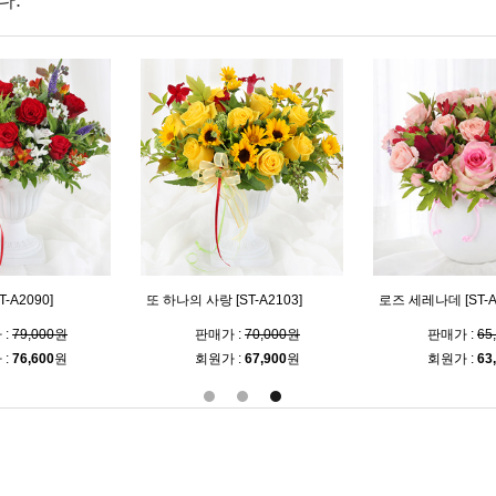
다.
-A2090]
또 하나의 사랑 [ST-A2103]
로즈 세레나데 [ST-A
 :
79,000원
판매가 :
70,000원
판매가 :
65
 :
76,600
원
회원가 :
67,900
원
회원가 :
63