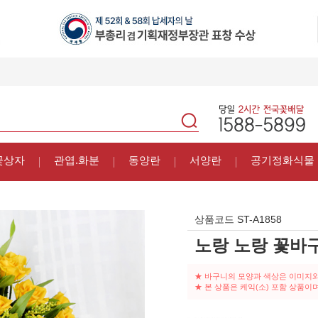
꽃상자
관엽.화분
동양란
서양란
공기정화식물
상품코드
ST-A1858
노랑 노랑 꽃바
★ 바구니의 모양과 색상은 이미지와
★ 본 상품은 케익(소) 포함 상품이며