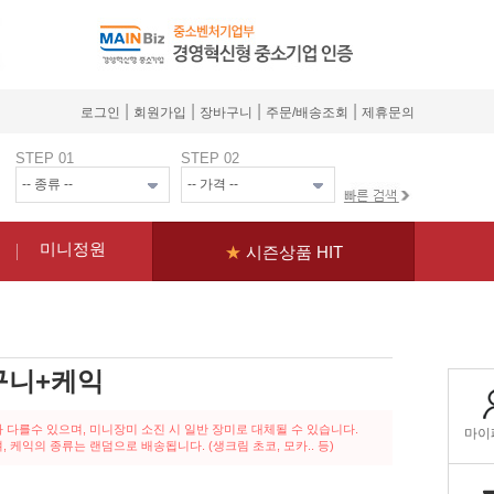
|
|
|
|
로그인
회원가입
장바구니
주문/배송조회
제휴문의
STEP 01
STEP 02
미니정원
★
시즌상품 HIT
구니+케익
 다를수 있으며, 미니장미 소진 시 일반 장미로 대체될 수 있습니다.
, 케익의 종류는 랜덤으로 배송됩니다. (생크림 초코, 모카.. 등)