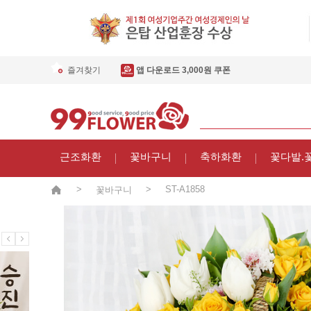
즐겨찾기
앱 다운로드 3,000원 쿠폰
근조화환
꽃바구니
축하화환
꽃다발.
>
>
ST-A1858
꽃바구니