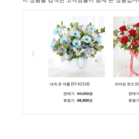
이 상품을 검색한 고객님들이 함께 본 상품입니
후 [ST-A2101]
내게 온 여름 [ST-A2119]
라비앙 로즈 [ST
판매가 :
70,000원
판매가 :
69,000원
판매가
회원가 :
67,900
원
회원가 :
66,900
원
회원가