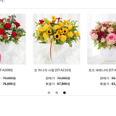
다.
-A2090]
또 하나의 사랑 [ST-A2103]
로즈 세레나데 [ST-A
 :
79,000원
판매가 :
70,000원
판매가 :
65
 :
76,600
원
회원가 :
67,900
원
회원가 :
63