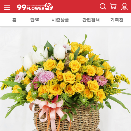
홈
탑50
시즌상품
간편검색
기획전