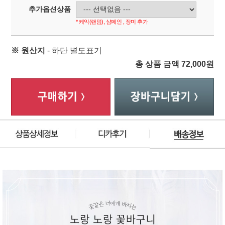
추가옵션상품
* 케익(랜덤), 샴페인 , 장미 추가
※ 원산지
- 하단 별도표기
총 상품 금액
72,000
원