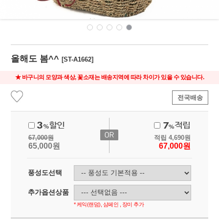
올해도 봄^^
[ST-A1662]
★ 바구니의 모양과 색상, 꽃소재는 배송지역에 따라 차이가 있을 수 있습니다.
전국배송
67,000
원
적립
4,690
원
65,000
원
67,000
원
풍성도선택
추가옵션상품
* 케익(랜덤), 샴페인 , 장미 추가