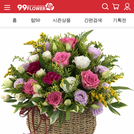
홈
탑50
시즌상품
간편검색
기획전