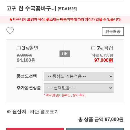
고귀 한 수국꽃바구니
[ST-A1526]
★ 바구니의 모양과 색상, 꽃소재는 배송지역에 따라 차이가 있을 수 있습니다.
전국배송
97,000
원
적립
6,790
원
94,100
원
97,000
원
풍성도선택
추가옵션상품
* 케익(랜덤), 샴페인 , 장미 추가
※ 원산지
- 하단 별도표기
총 상품 금액
97,000
원