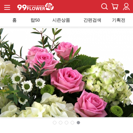
홈
탑50
시즌상품
간편검색
기획전