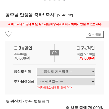
공주님 탄생을 축하! 축하!
[ST-A1392]
★ 바구니의 모양과 색상, 꽃소재는 배송지역에 따라 차이가 있을 수 있습니다.
전국배송
79,000
원
적립
5,530
원
76,600
원
79,000
원
풍성도선택
추가옵션상품
* 케익(랜덤), 샴페인 , 장미 추가
※ 원산지
- 하단 별도표기
총 상품 금액
79,000
원