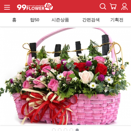
홈
탑50
시즌상품
간편검색
기획전