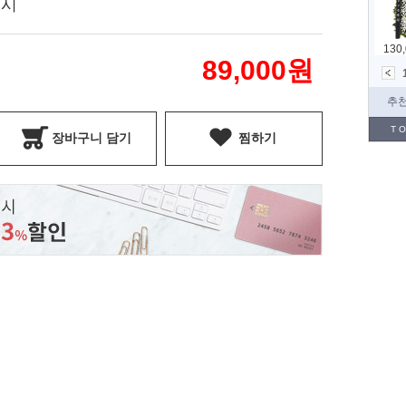
표시
89,000
원
장바구니 담기
찜하기