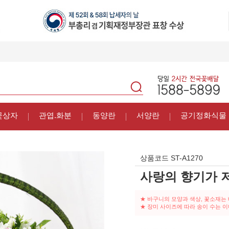
꽃상자
관엽.화분
동양란
서양란
공기정화식물
상품코드
ST-A1270
사랑의 향기가 
★ 바구니의 모양과 색상, 꽃소재는
★ 장미 사이즈에 따라 송이 수는 