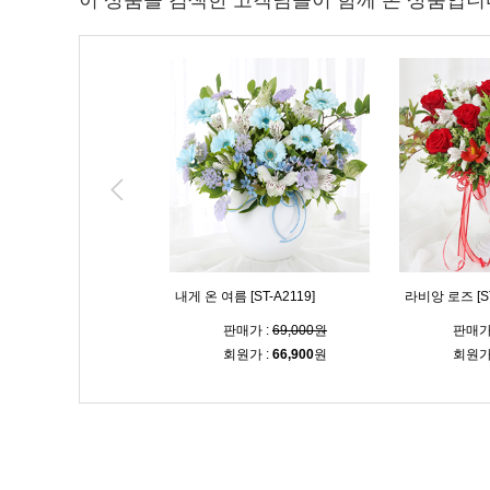
이 상품을 검색한 고객님들이 함께 본 상품입니
후 [ST-A2101]
내게 온 여름 [ST-A2119]
라비앙 로즈 [ST
판매가 :
70,000원
판매가 :
69,000원
판매가
회원가 :
67,900
원
회원가 :
66,900
원
회원가