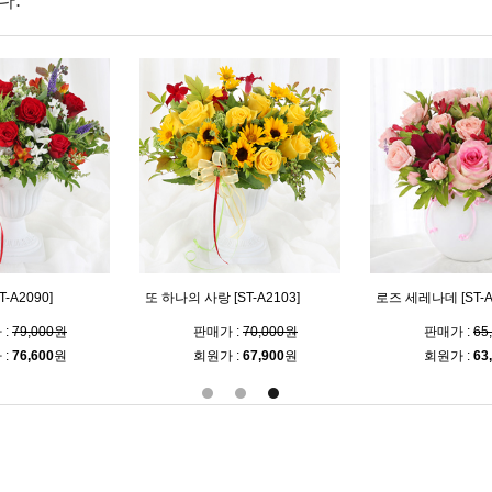
다.
-A2090]
또 하나의 사랑 [ST-A2103]
로즈 세레나데 [ST-A
 :
79,000원
판매가 :
70,000원
판매가 :
65
 :
76,600
원
회원가 :
67,900
원
회원가 :
63