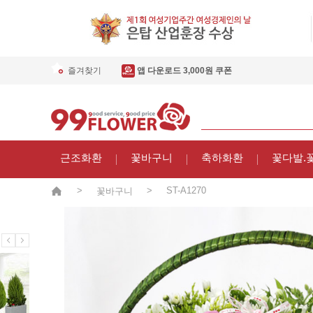
즐겨찾기
앱 다운로드 3,000원 쿠폰
근조화환
꽃바구니
축하화환
꽃다발.
>
>
ST-A1270
꽃바구니