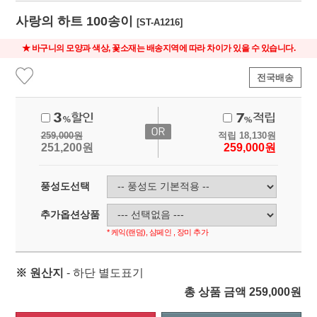
사랑의 하트 100송이
[ST-A1216]
★ 바구니의 모양과 색상, 꽃소재는 배송지역에 따라 차이가 있을 수 있습니다.
전국배송
259,000
원
적립
18,130
원
251,200
원
259,000
원
풍성도선택
추가옵션상품
* 케익(랜덤), 샴페인 , 장미 추가
※ 원산지
- 하단 별도표기
총 상품 금액
259,000
원