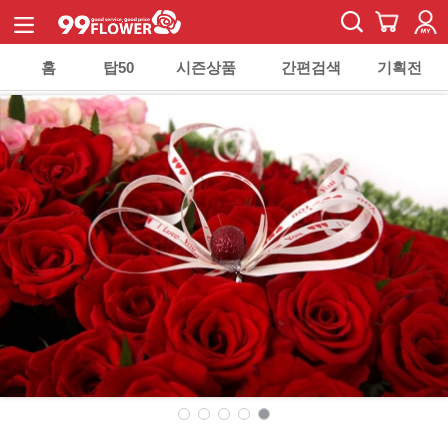
홈
탑50
시즌상품
간편검색
기획전